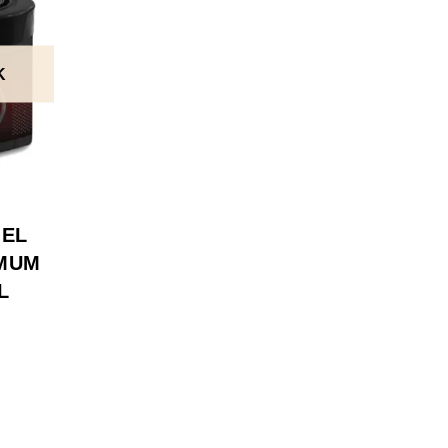
K
GEL
MUM
L