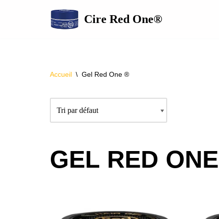
Cire Red One®
Aller
au
contenu
Accueil
\
Gel Red One ®
GEL RED ONE