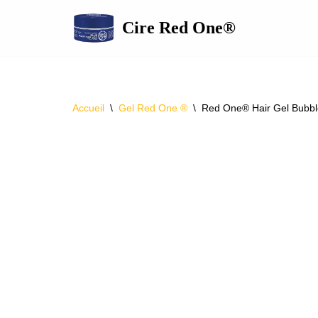
Cire Red One®
Aller
au
contenu
Accueil
\
Gel Red One ®
\
Red One® Hair Gel Bubb