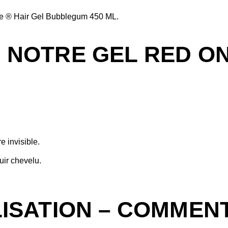
One ® Hair Gel Bubblegum 450 ML.
 NOTRE GEL RED O
e invisible.
uir chevelu.
LISATION – COMMEN