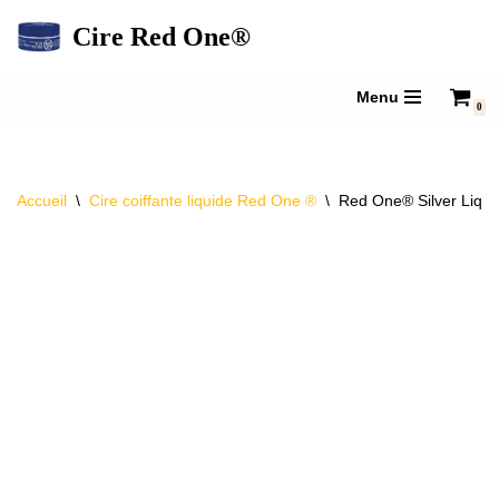
Cire Red One®
Aller
au
Menu
0
contenu
Accueil
\
Cire coiffante liquide Red One ®
\
Red One® Silver Liqui