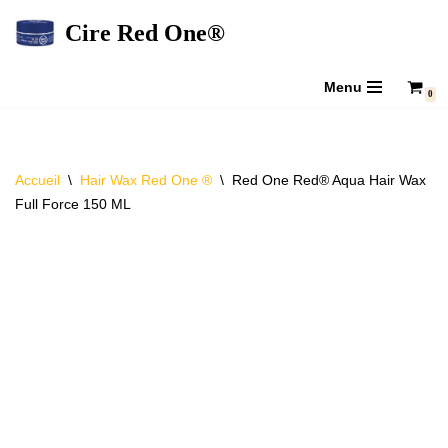
Cire Red One®
Aller
au
Menu
0
contenu
Accueil
\
Hair Wax Red One ®
\
Red One Red® Aqua Hair Wax
Full Force 150 ML