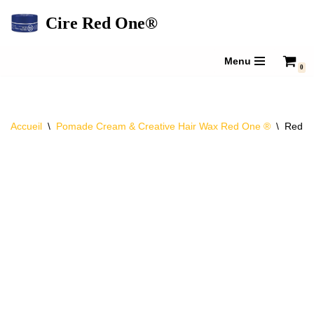
Cire Red One®
Aller
au
Menu
0
contenu
Accueil
\
Pomade Cream & Creative Hair Wax Red One ®
\
Red O