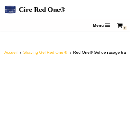
Cire Red One®
Aller
au
Menu
0
contenu
Accueil
\
Shaving Gel Red One ®
\
Red One® Gel de rasage trans